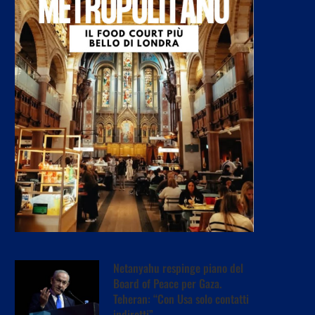
Netanyahu respinge piano del
Board of Peace per Gaza.
Teheran: “Con Usa solo contatti
indiretti”