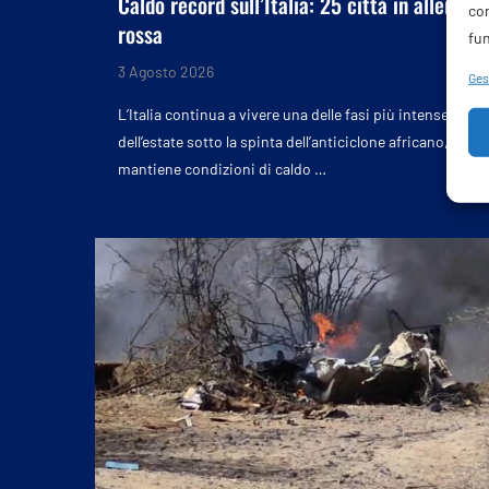
Caldo record sull’Italia: 25 città in allerta
co
rossa
fun
3 Agosto 2026
Gest
L’Italia continua a vivere una delle fasi più intense
dell’estate sotto la spinta dell’anticiclone africano, che
mantiene condizioni di caldo …