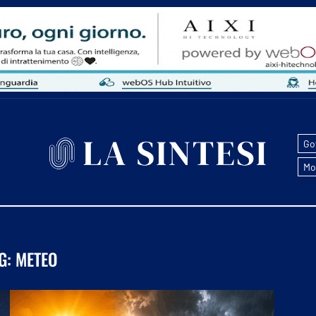
Go
Mo
G:
METEO