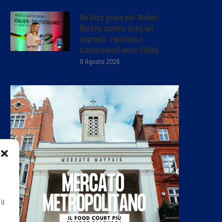
Un’altra grana per Meloni:
Berlino cambia linea sui
migranti: ripartono i
trasferimenti verso l’Italia
9 Agosto 2026
il