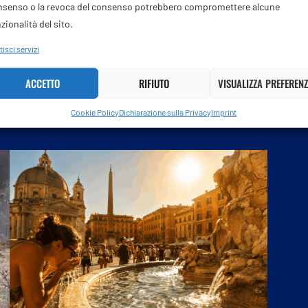
Perù, il giallo del Cessna caduto
nsenso o la revoca del consenso potrebbero compromettere alcune
zionalità del sito.
3 Agosto 2026
isci servizi
Proseguono le indagini sul tragico incidente che ha
coinvolto un Cessna 208B Grand Caravan precipitato
ACCETTO
RIFIUTO
VISUALIZZA PREFERENZ
sabato 1 agosto nei campi …
Cookie Policy
Dichiarazione sulla Privacy
Imprint