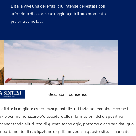
L’Italia vive una delle fasi più intense dell’estate con
un’ondata di calore che raggiungerà il suo momento
più critico nella …
Gestisci il consenso
 offrire la migliore esperienza possibile, utilizziamo tecnologie come i
kie per memorizzare e/o accedere alle informazioni del dispositivo.
onsentendo all'utilizzo di queste tecnologie, potremo elaborare dati quali 
CRONACHE
portamento di navigazione o gli ID univoci su questo sito. Il mancato