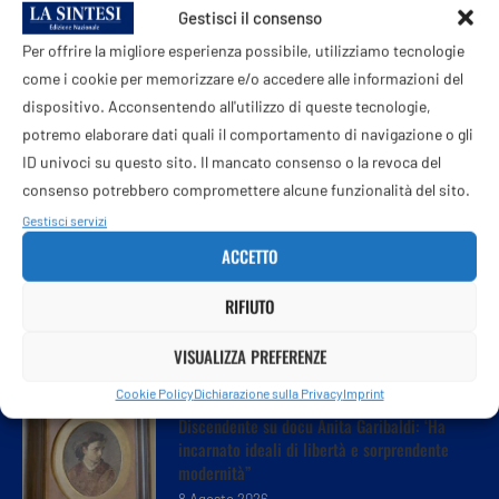
Gestisci il consenso
Per offrire la migliore esperienza possibile, utilizziamo tecnologie
come i cookie per memorizzare e/o accedere alle informazioni del
dispositivo. Acconsentendo all'utilizzo di queste tecnologie,
potremo elaborare dati quali il comportamento di navigazione o gli
ID univoci su questo sito. Il mancato consenso o la revoca del
consenso potrebbero compromettere alcune funzionalità del sito.
Gestisci servizi
ACCETTO
RIFIUTO
VISUALIZZA PREFERENZE
Cookie Policy
Dichiarazione sulla Privacy
Imprint
Discendente su docu Anita Garibaldi: ‘Ha
incarnato ideali di libertà e sorprendente
modernità”
8 Agosto 2026