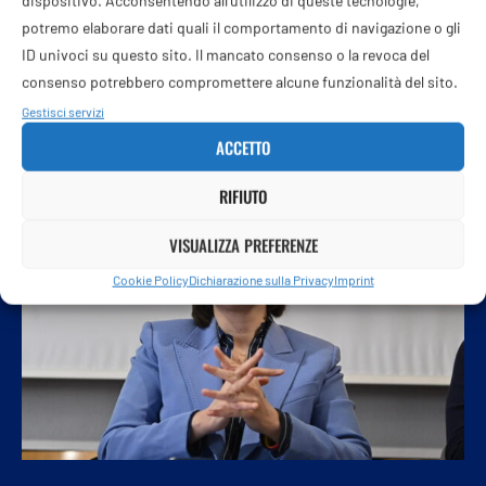
dispositivo. Acconsentendo all'utilizzo di queste tecnologie,
potremo elaborare dati quali il comportamento di navigazione o gli
Nel 2015 gli ammonimenti del Questore per atti di violenza
ID univoci su questo sito. Il mancato consenso o la revoca del
erano quattrocento. Nel 2025 sono lievitati a 5.986. Si tratta
consenso potrebbero compromettere alcune funzionalità del sito.
…
Gestisci servizi
ACCETTO
RIFIUTO
VISUALIZZA PREFERENZE
Cookie Policy
Dichiarazione sulla Privacy
Imprint