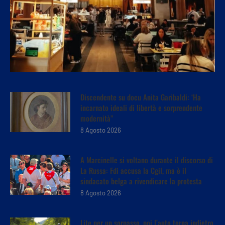
Discendente su docu Anita Garibaldi: ‘Ha
incarnato ideali di libertà e sorprendente
modernità”
8 Agosto 2026
A Marcinelle si voltano durante il discorso di
La Russa: Fdi accusa la Cgil, ma è il
sindacato belga a rivendicare la protesta
8 Agosto 2026
Lite per un sorpasso, poi l’auto torna indietro