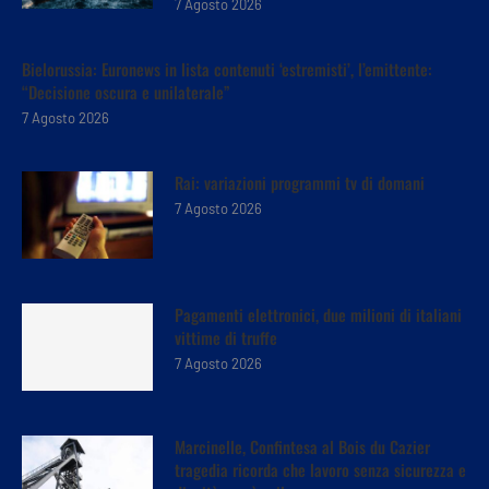
7 Agosto 2026
Bielorussia: Euronews in lista contenuti ‘estremisti’, l’emittente:
“Decisione oscura e unilaterale”
7 Agosto 2026
Rai: variazioni programmi tv di domani
7 Agosto 2026
Pagamenti elettronici, due milioni di italiani
vittime di truffe
7 Agosto 2026
Marcinelle, Confintesa al Bois du Cazier
tragedia ricorda che lavoro senza sicurezza e