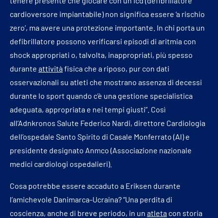
tenere presente che giocare con un Icd (defibrillatore
cardioversore impiantabile) non significa essere ‘a rischio
zero’, ma avere una protezione importante. In chi porta un
defibrillatore possono verificarsi episodi di aritmia con
shock appropriati o, talvolta, inappropriati, più spesso
durante
attività
fisica che a riposo, pur con dati
osservazionali su atleti che mostrano assenza di decessi
durante lo sport quando c’è una gestione specialistica
adeguata, appropriata e nei tempi giusti”. Così
all’Adnkronos Salute Federico Nardi, direttore Cardiologia
dell’ospedale Santo Spirito di Casale Monferrato (Al) e
presidente designato Anmco (Associazione nazionale
medici cardiologi ospedalieri).
Cosa potrebbe essere accaduto a Eriksen durante
l’amichevole Danimarca-Ucraina? “Una perdita di
coscienza, anche di breve periodo, in un
atleta
con storia