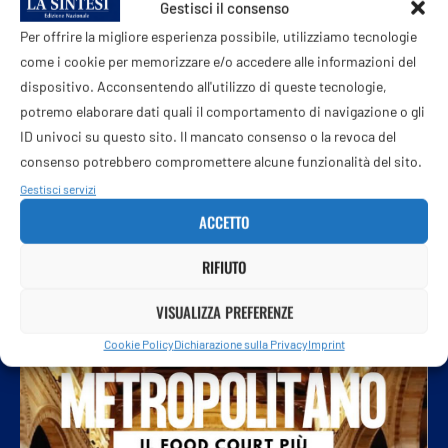
Gestisci il consenso
Manca solo l’ufficialità, Pellegrini resta alla Roma
Per offrire la migliore esperienza possibile, utilizziamo tecnologie
come i cookie per memorizzare e/o accedere alle informazioni del
7 Agosto 2026
dispositivo. Acconsentendo all'utilizzo di queste tecnologie,
potremo elaborare dati quali il comportamento di navigazione o gli
ID univoci su questo sito. Il mancato consenso o la revoca del
consenso potrebbero compromettere alcune funzionalità del sito.
Gestisci servizi
ACCETTO
RIFIUTO
VISUALIZZA PREFERENZE
Cookie Policy
Dichiarazione sulla Privacy
Imprint