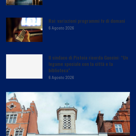
Rai: variazioni programmi tv di domani
6 Agosto 2026
Il sindaco di Pistoia ricorda Guccini: “Un
legame speciale con la città e la
biblioteca”
6 Agosto 2026