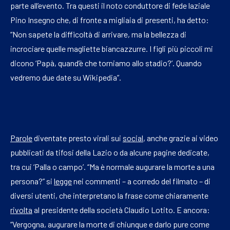
parte all’evento. Tra questi il noto conduttore di fede laziale
Pino Insegno che, di fronte a migliaia di presenti, ha detto:
“Non sapete la difficoltà di arrivare, ma la bellezza di
incrociare quelle magliette biancazzurre. I figli più piccoli mi
dicono ‘Papà, quand’è che torniamo allo stadio?’. Quando
vedremo due date su Wikipedia”.
Parole
diventate presto virali sui
social
, anche grazie ai video
pubblicati da tifosi della Lazio o da alcune pagine dedicate,
tra cui ‘Palla o campo’. “Ma è normale augurare la morte a una
persona?” si
legge
nei commenti – a corredo del filmato – di
diversi utenti, che interpretano la frase come chiaramente
rivolta
al presidente della società Claudio Lotito. E ancora:
“Vergogna, augurare la morte di chiunque e darlo pure come