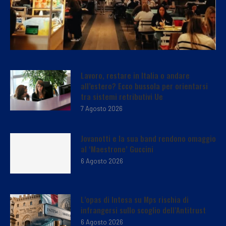
Lavoro, restare in Italia o andare
all’estero? Ecco bussola per orientarsi
tra sistemi retributivi Ue
7 Agosto 2026
Jovanotti e la sua band rendono omaggio
al ‘Maestrone’ Guccini
6 Agosto 2026
L’opas di Intesa su Mps rischia di
infrangersi sullo scoglio dell’Antitrust
6 Agosto 2026