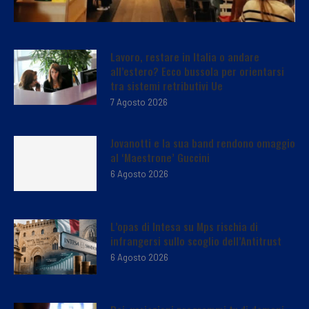
Lavoro, restare in Italia o andare
all’estero? Ecco bussola per orientarsi
tra sistemi retributivi Ue
7 Agosto 2026
Jovanotti e la sua band rendono omaggio
al ‘Maestrone’ Guccini
6 Agosto 2026
L’opas di Intesa su Mps rischia di
infrangersi sullo scoglio dell’Antitrust
6 Agosto 2026