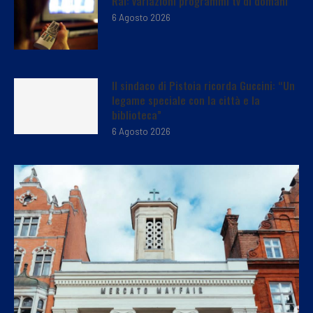
Rai: variazioni programmi tv di domani
6 Agosto 2026
Il sindaco di Pistoia ricorda Guccini: “Un
legame speciale con la città e la
biblioteca”
6 Agosto 2026