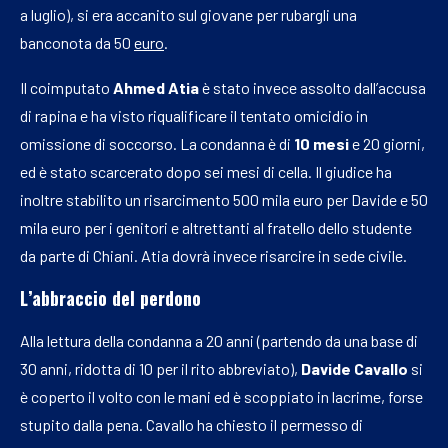
a luglio), si era accanito sul giovane per rubargli una
banconota da 50
euro
.
Il coimputato
Ahmed Atia
è stato invece assolto dall’accusa
di rapina e ha visto riqualificare il tentato omicidio in
omissione di soccorso. La condanna è di
10 mesi
e 20 giorni,
ed è stato scarcerato dopo sei mesi di cella. Il giudice ha
inoltre stabilito un risarcimento 500 mila euro per Davide e 50
mila euro per i genitori e altrettanti al fratello dello studente
da parte di Chiani. Atia dovrà invece risarcire in sede civile.
L’abbraccio del perdono
Alla lettura della condanna a 20 anni (partendo da una base di
30 anni, ridotta di 10 per il rito abbreviato),
Davide Cavallo
si
è coperto il volto con le mani ed è scoppiato in lacrime, forse
stupito dalla pena. Cavallo ha chiesto il permesso di