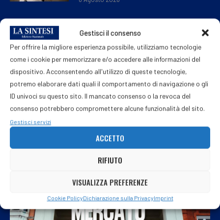
Conte scuote la Commissione Covid:
Gestisci il consenso
«Mascherine contraffatte dalla società
Per offrire la migliore esperienza possibile, utilizziamo tecnologie
alla quale il governo Meloni ha dato 100
milioni»
come i cookie per memorizzare e/o accedere alle informazioni del
6 Agosto 2026
dispositivo. Acconsentendo all'utilizzo di queste tecnologie,
potremo elaborare dati quali il comportamento di navigazione o gli
ID univoci su questo sito. Il mancato consenso o la revoca del
consenso potrebbero compromettere alcune funzionalità del sito.
Gestisci servizi
ACCETTO
RIFIUTO
VISUALIZZA PREFERENZE
Cookie Policy
Dichiarazione sulla Privacy
Imprint