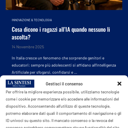
INNOVAZIONE & TECNOLOGIA
Cosa dicono i ragazzi all’IA quando nessuno li
ascolta?
14 Novembre 2025
In Italia cresce un fenomeno che sorprende genitori e
educatori: sempre più adolescenti si affidano all’Intelligenza
Artificiale per sfogarsi, confidarsi e …
Gestisci il consenso
Per offrire la migliore esperienza possibile, utilizziamo tecnologie
come i cookie per memorizzare e/o accedere alle informazioni del
dispositivo. Acconsentendo all'utilizzo di queste tecnologie,
potremo elaborare dati quali il comportamento di navigazione o gli
ID univoci su questo sito. Il mancato consenso o la revoca del
consenso potrebbero compromettere alcune funzionalità del sito.