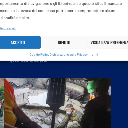
portamento di navigazione o gli ID univoci su questo sito. Il mancato
ESTERI & GEOPOLITICA
nsenso o la revoca del consenso potrebbero compromettere alcune
Apocalisse in Venezuela: obitori al collasso
zionalità del sito.
e più di 70mila dispersi
isci servizi
2 Luglio 2026
ACCETTO
RIFIUTO
VISUALIZZA PREFERENZ
Il bilancio delle vittime continua a salire. Gli obitori di
Caracas e Maracay sono al collasso: arrivano circa
Cookie Policy
Dichiarazione sulla Privacy
Imprint
quattrocento corpi …