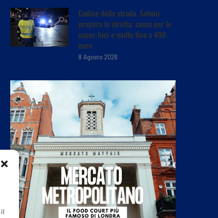
Codice della strada, Salvini
prepara la stretta: casco per le
super-bici e multe fino a 400
euro
8 Agosto 2026
il