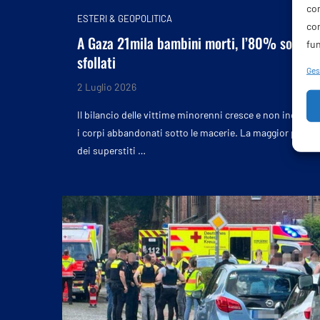
com
ESTERI & GEOPOLITICA
co
A Gaza 21mila bambini morti, l’80% sono
fun
sfollati
Gest
2 Luglio 2026
Il bilancio delle vittime minorenni cresce e non include
i corpi abbandonati sotto le macerie. La maggior parte
dei superstiti …