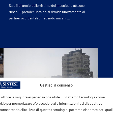
Sale il bilancio delle vittime del massiccio attacco
russo. Il premier ucraino si rivolge nuovamente ai
partner occidentali chiedendo missili …
Gestisci il consenso
 offrire la migliore esperienza possibile, utilizziamo tecnologie come i
kie per memorizzare e/o accedere alle informazioni del dispositivo.
onsentendo all'utilizzo di queste tecnologie, potremo elaborare dati quali 