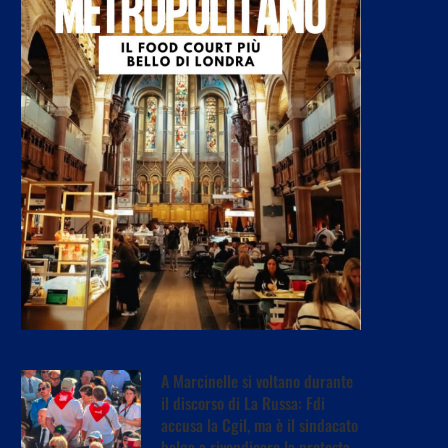
A Marcinelle si voltano durante
il discorso di La Russa: Fdi
accusa la Cgil, ma è il sindacato
belga a rivendicare la protesta