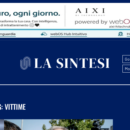
Go
Mo
G:
VITTIME