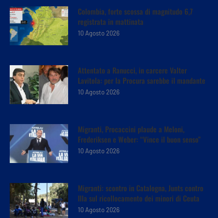
Colombia, forte scossa di magnitudo 6,7
registrata in mattinata
10 Agosto 2026
Attentato a Ranucci, in carcere Valter
Lavitola: per la Procura sarebbe il mandante
10 Agosto 2026
Migranti, Procaccini plaude a Meloni,
Frederiksen e Weber: “Vince il buon senso”
10 Agosto 2026
Migranti: scontro in Catalogna, Junts contro
Illa sul ricollocamento dei minori di Ceuta
10 Agosto 2026