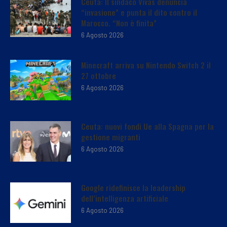
Ceuta: Il sindaco Vivas denuncia
“invasione” e punta il dito contro il
Marocco. “Non è finita”
6 Agosto 2026
Minecraft arriva su Nintendo Switch 2 il
27 ottobre
6 Agosto 2026
Ceuta: nuovi fondi Ue alla Spagna per la
gestione migranti
6 Agosto 2026
Google ridefinisce la leadership
dell’intelligenza artificiale
6 Agosto 2026