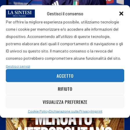
Gestisci il consenso
Per offrire la migliore esperienza possibile, utilizziamo tecnologie
Aveva portato l’Italia sul podio d’Europa: Mancini è...
come i cookie per memorizzare e/o accedere alle informazioni del
dispositivo. Acconsentendo all'utilizzo di queste tecnologie,
28 Luglio 2026
potremo elaborare dati quali il comportamento di navigazione o gli
ID univoci su questo sito. Il mancato consenso o la revoca del
consenso potrebbero compromettere alcune funzionalità del sito.
Gestisci servizi
ACCETTO
RIFIUTO
VISUALIZZA PREFERENZE
Cookie Policy
Dichiarazione sulla Privacy
Imprint