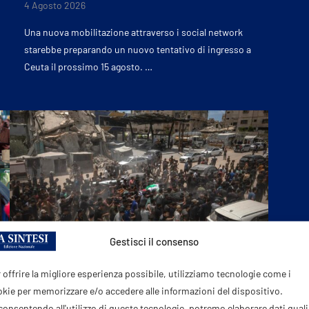
4 Agosto 2026
Una nuova mobilitazione attraverso i social network
starebbe preparando un nuovo tentativo di ingresso a
Ceuta il prossimo 15 agosto. …
Gestisci il consenso
 offrire la migliore esperienza possibile, utilizziamo tecnologie come i
kie per memorizzare e/o accedere alle informazioni del dispositivo.
ESTERI & GEOPOLITICA
onsentendo all'utilizzo di queste tecnologie, potremo elaborare dati quali 