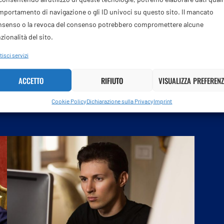
portamento di navigazione o gli ID univoci su questo sito. Il mancato
I punti dell’accordo per Gaza: disarmo di
nsenso o la revoca del consenso potrebbero compromettere alcune
Hamas, ritiro delle Idf e distruzione dei
zionalità del sito.
tunnel
isci servizi
31 Luglio 2026
ACCETTO
RIFIUTO
VISUALIZZA PREFERENZ
L’organizzazione terroristica Hamas ha annunciato di
essere pronta a consegnare le armi. Dopo mesi di
Cookie Policy
Dichiarazione sulla Privacy
Imprint
negoziati, il gruppo ha accettato …