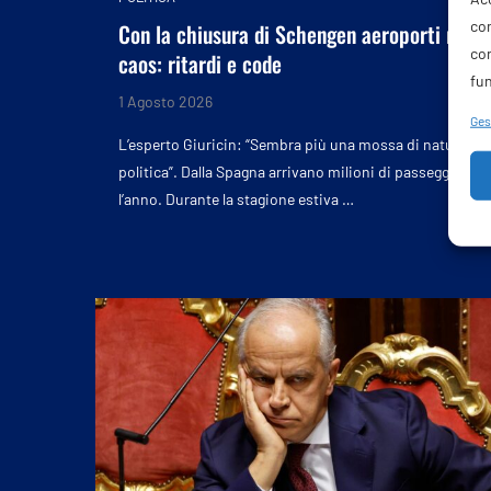
com
Con la chiusura di Schengen aeroporti nel
co
caos: ritardi e code
fun
1 Agosto 2026
Gest
L’esperto Giuricin: “Sembra più una mossa di natura
politica”. Dalla Spagna arrivano milioni di passeggeri
l’anno. Durante la stagione estiva …