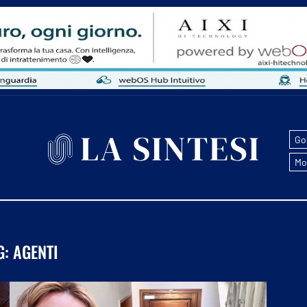
Go
Mo
G:
AGENTI