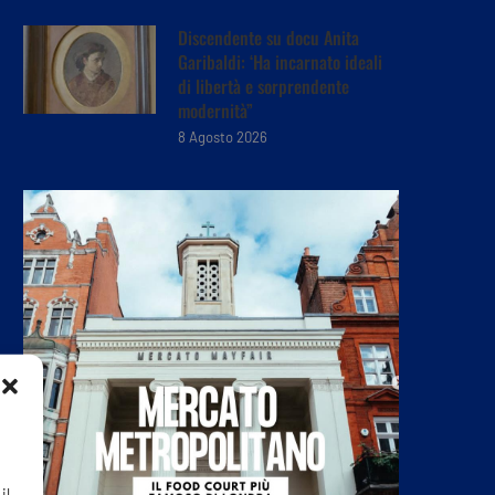
Discendente su docu Anita
Garibaldi: ‘Ha incarnato ideali
di libertà e sorprendente
modernità”
8 Agosto 2026
il