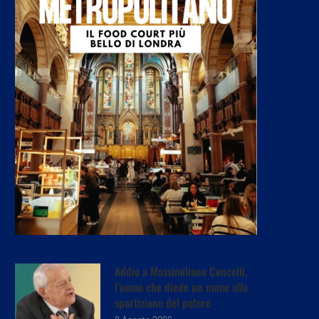
Addio a Massimiliano Cencelli,
l’uomo che diede un nome alla
spartizione del potere