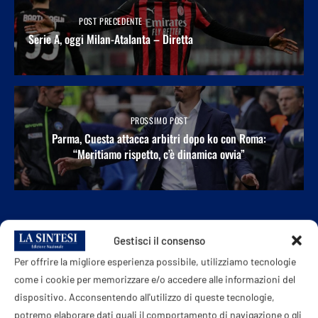
POST PRECEDENTE
Serie A, oggi Milan-Atalanta – Diretta
PROSSIMO POST
Parma, Cuesta attacca arbitri dopo ko con Roma:
“Meritiamo rispetto, c’è dinamica ovvia”
POTREBBE ANCHE PIACERTI
Gestisci il consenso
Per offrire la migliore esperienza possibile, utilizziamo tecnologie
come i cookie per memorizzare e/o accedere alle informazioni del
dispositivo. Acconsentendo all'utilizzo di queste tecnologie,
potremo elaborare dati quali il comportamento di navigazione o gli