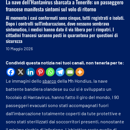
La nave dell’Hantavirus sbarcata a Tenerife: un passeggero
francese manifesta sintomi sul volo di ritorno
Al momento i casi confermati sono cinque, tutti registrati e isolati.
Dopo i controlli sull'imbarcazione, dove nessuno sembrava
sintomatico, i medici hanno dato il via libera per i rimpatri. I
cittadini francesi saranno posti in quarantena per questioni di
sicurezza
10 Maggio 2026
Condividi questa notizia nei tuoi canali, non tenerla per te:
Le immagini dello
sbarco
della Mh Hondius, la nave
battente bandiera olandese su cui si è sviluppato un
focolaio di Hantavirus, hanno fatto il giro del mondo. I 90
passeggeri evacuati sono stati accompagnati fuori
dall’imbarcazione totalmente coperti da tute protettive e
sono stati sterilizzati dai soccorritori presenti, nonostante
il minimo rischio di
infezione
. L’obiettivo resta quello di