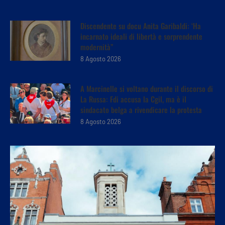
Discendente su docu Anita Garibaldi: ‘Ha
incarnato ideali di libertà e sorprendente
modernità”
8 Agosto 2026
A Marcinelle si voltano durante il discorso di
La Russa: Fdi accusa la Cgil, ma è il
sindacato belga a rivendicare la protesta
8 Agosto 2026