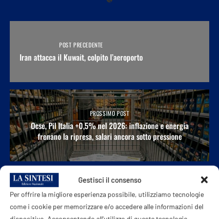
POST PRECEDENTE
Iran attacca il Kuwait, colpito l’aeroporto
PROSSIMO POST
Ocse, Pil Italia +0,5% nel 2026: inflazione e energia
frenano la ripresa, salari ancora sotto pressione
Gestisci il consenso
POTREBBE ANCHE PIACERTI
Per offrire la migliore esperienza possibile, utilizziamo tecnologie
come i cookie per memorizzare e/o accedere alle informazioni del
dispositivo. Acconsentendo all'utilizzo di queste tecnologie,