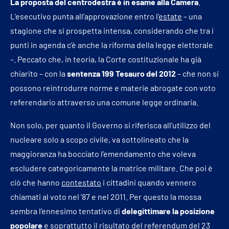
La proposta del centrodestra è in esame alla Camera
.
L’esecutivo punta all’approvazione entro l’
estate
– una
stagione che si prospetta intensa, considerando che tra i
punti in agenda c’è anche la riforma della legge elettorale
–. Peccato che, in teoria, la Corte costituzionale ha già
chiarito – con la
sentenza 199 Tesauro del 2012
– che non si
possono reintrodurre norme e materie abrogate con voto
referendario attraverso una comune legge ordinaria.
Non solo, per quanto il Governo si riferisca all’utilizzo del
nucleare solo a scopo civile, va sottolineato che la
maggioranza ha bocciato l’emendamento che voleva
escludere categoricamente la matrice militare. Che poi è
ciò che hanno
contestato
i cittadini quando vennero
chiamati al voto nel ’87 e nel 2011. Per questo la mossa
sembra l’ennesimo tentativo di
delegittimare la posizione
popolare
e soprattutto il risultato del referendum del 23