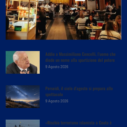
Addio a Massimiliano Cencelli, l’uomo che
diede un nome alla spartizione del potere
9 Agosto 2026
Perseidi, il cielo d’agosto si prepara allo
spettacolo
9 Agosto 2026
«Rischio terrorismo islamista a Ceuta è