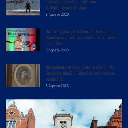
concreto concreto». L’allarme
dell’intelligence italiana
9 Agosto 2026
Un’altra grana per Meloni: Berlino cambia
linea sui migranti: ripartono i trasferimenti
verso l’Italia
9 Agosto 2026
Discendente su docu Anita Garibaldi: ‘Ha
incarnato ideali di libertà e sorprendente
modernità”
8 Agosto 2026