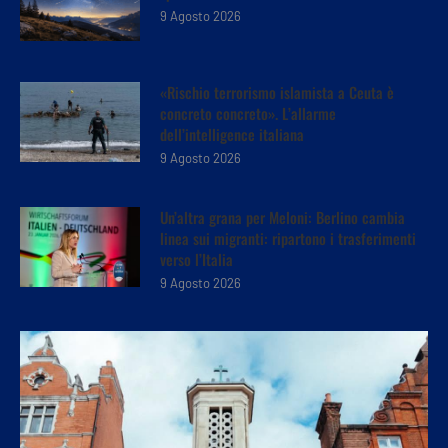
9 Agosto 2026
«Rischio terrorismo islamista a Ceuta è
concreto concreto». L’allarme
dell’intelligence italiana
9 Agosto 2026
Un’altra grana per Meloni: Berlino cambia
linea sui migranti: ripartono i trasferimenti
verso l’Italia
9 Agosto 2026