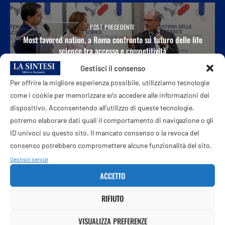
POST PRECEDENTE
Most favored nation, a Roma confronto su futuro delle life
science tra accesso e competitività
Gestisci il consenso
Per offrire la migliore esperienza possibile, utilizziamo tecnologie
come i cookie per memorizzare e/o accedere alle informazioni del
dispositivo. Acconsentendo all'utilizzo di queste tecnologie,
PROSSIMO POST
«Rapporti cordiali». Ma ad Ankara è gelo tra Trump e
potremo elaborare dati quali il comportamento di navigazione o gli
Meloni
ID univoci su questo sito. Il mancato consenso o la revoca del
consenso potrebbero compromettere alcune funzionalità del sito.
Gestisci servizi
ACCETTO
POTREBBE ANCHE PIACERTI
RIFIUTO
VISUALIZZA PREFERENZE