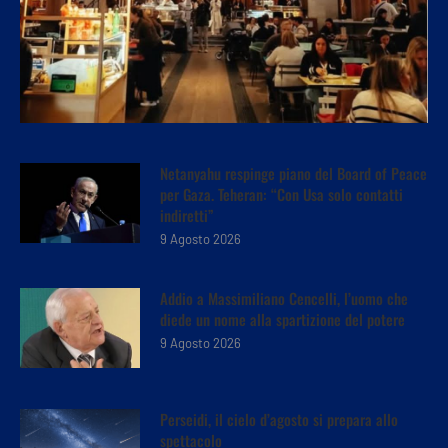
Netanyahu respinge piano del Board of Peace
per Gaza. Teheran: “Con Usa solo contatti
indiretti”
9 Agosto 2026
Addio a Massimiliano Cencelli, l’uomo che
diede un nome alla spartizione del potere
9 Agosto 2026
Perseidi, il cielo d’agosto si prepara allo
spettacolo