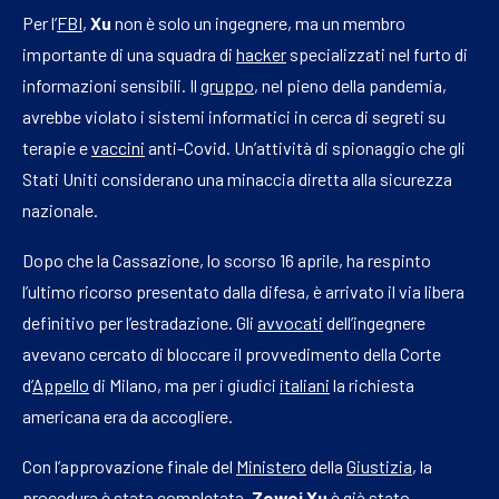
Per l’
FBI
,
Xu
non è solo un ingegnere, ma un membro
importante di una squadra di
hacker
specializzati nel furto di
informazioni sensibili. Il
gruppo
, nel pieno della pandemia,
avrebbe violato i sistemi informatici in cerca di segreti su
terapie e
vaccini
anti-Covid. Un’attività di spionaggio che gli
Stati Uniti considerano una minaccia diretta alla sicurezza
nazionale.
Dopo che la Cassazione, lo scorso 16 aprile, ha respinto
l’ultimo ricorso presentato dalla difesa, è arrivato il via libera
definitivo per l’estradazione. Gli
avvocati
dell’ingegnere
avevano cercato di bloccare il provvedimento della Corte
d’
Appello
di Milano, ma per i giudici
italiani
la richiesta
americana era da accogliere.
Con l’approvazione finale del
Ministero
della
Giustizia
, la
procedura è stata completata.
Zewei Xu
è già stato