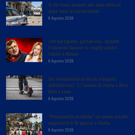
Si dà fuoco davanti alla casa della ex
dopo mesi di persecuzioni
6 Agosto 2026
«Oh partigiano, portali via». Quando
Francesco Guccini si scagliò contro
Salvini e Meloni
6 Agosto 2026
Sui monopattini arriva la stangata
dell’Antitrust: 2,7 milioni di multa a Bird,
Dott e Lime
6 Agosto 2026
“Pienamente credibile” un nuovo assalto
migratorio il 15 agosto a Ceuta
6 Agosto 2026