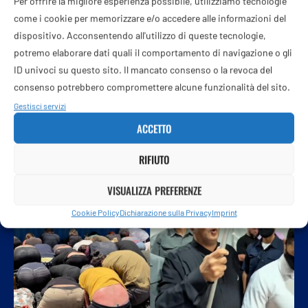
Per offrire la migliore esperienza possibile, utilizziamo tecnologie
“Ci hanno rotto le costole”. I racconti
come i cookie per memorizzare e/o accedere alle informazioni del
dell’orrore degli attivisti della Flotilla
dispositivo. Acconsentendo all'utilizzo di queste tecnologie,
potremo elaborare dati quali il comportamento di navigazione o gli
22 Maggio 2026
ID univoci su questo sito. Il mancato consenso o la revoca del
consenso potrebbero compromettere alcune funzionalità del sito.
Gli ultimi connazionali sono atterrati a Fiumicino. Tra i
Gestisci servizi
testimoni, l’ex consigliera di Firenze Bundu: “Era tutto
studiato per terrorizzarci”
ACCETTO
RIFIUTO
VISUALIZZA PREFERENZE
Cookie Policy
Dichiarazione sulla Privacy
Imprint