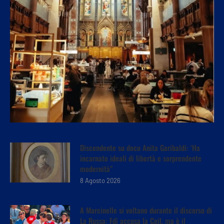
Discendente su docu Anita Garibaldi: ‘Ha
incarnato ideali di libertà e sorprendente
modernità”
8 Agosto 2026
A Marcinelle si voltano durante il discorso di
La Russa: Fdi accusa la Cgil, ma è il