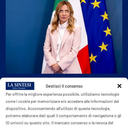
ESTERI & GEOPOLITICA
Gestisci il consenso
Il G7 di Meloni: migranti, Libano e il faccia a
Per offrire la migliore esperienza possibile, utilizziamo tecnologie
faccia con Trump
come i cookie per memorizzare e/o accedere alle informazioni del
dispositivo. Acconsentendo all'utilizzo di queste tecnologie,
14 Giugno 2026
potremo elaborare dati quali il comportamento di navigazione o gli
Lunedì al 17 giugno, a Évian-les-Bains, il G7 presieduto dalla
ID univoci su questo sito. Il mancato consenso o la revoca del