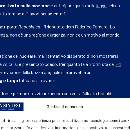
are il voto sulla mozione
e anticipare quello sulla
legge
delega
uto l’ordine dei lavori parlamentari.
me riporta
Repubblica
– il deputato dem Federico Fornaro. Lo
enza, non c’è una ragione d’urgenza, non c’è un motivo al mondo
vazione del nucleare, ma il tentativo disperato di non mostrarsi
a volta, si è presentato coeso. Per quanto l’ala riformista del
Pd
revisione della bozza originale si è arrivati a un
ia
e Lega
faticano a trovare.
– forse per non stuzzicare ancora una volta l’alleato Donald
enendo che
destinare il 5% del Pil alla Nato sia un obiettivo
Gestisci il consenso
 della mozione infatti i pentastellati chiedono una riduzione
eurobond sul modello di Next Generation Eu e difesa comune
 offrire la migliore esperienza possibile, utilizziamo tecnologie come i cook
Eu e l’introduzione della soglia per le spese Nato al 3%.
 memorizzare e/o accedere alle informazioni del dispositivo. Acconsenten