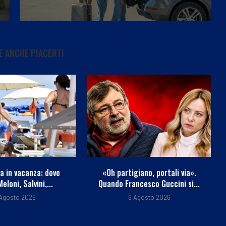
 ANCHE PIACERTI
giano, portali via».
Sui monopattini arriva la
ncesco Guccini si...
stangata dell’Antitrust: 2,7
milioni...
Agosto 2026
6 Agosto 2026