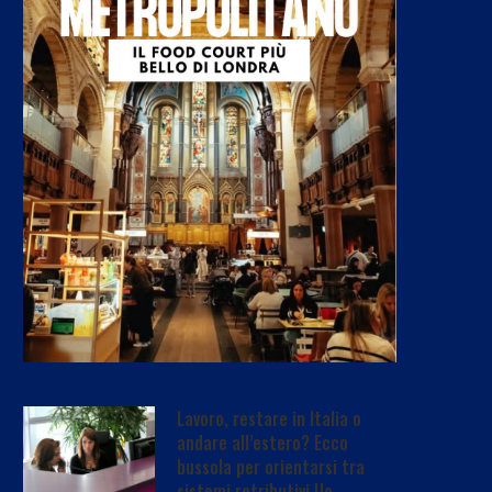
Lavoro, restare in Italia o
andare all’estero? Ecco
bussola per orientarsi tra
sistemi retributivi Ue