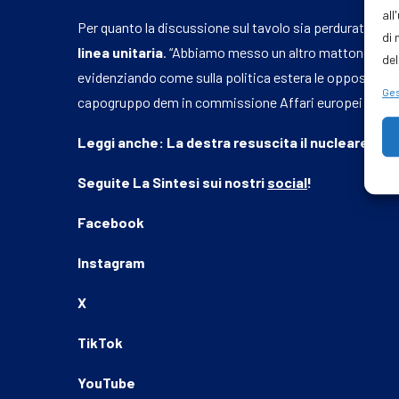
all
Per quanto la discussione sul tavolo sia perdurata per
di 
linea unitaria
. “Abbiamo messo un altro mattone verso 
del
evidenziando come sulla politica estera le opposizioni 
Ges
capogruppo dem in commissione Affari europei Piero
Leggi anche:
La destra resuscita il nucleare bo
Seguite
La Sintesi
sui nostri
social
!
Facebook
Instagram
X
TikTok
YouTube