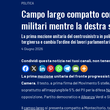
POLITICA
Campo largo compatto con
militari mentre la destra 
La prima mozione unitaria del centrosinistra in pol
tergiversa e cambia l’ordine dei lavori parlamentari
4 Giugno 2026
Condividi questa notizia nei tuoi canali, non tener
La prima
mozione
unitaria del fronte progressista
Camera
. Il testo, a prima firma del Movimento 5 stelle,
soprattutto all’irraggiungibile 5% del Pil per la difesa
N
opposizione, Partito democratico e
Alleanza
Verdi e S
Il
campo largo
si presenta compatto a Montecitorio, t