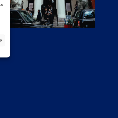
nto
ZE