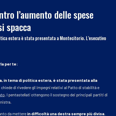
tro l’aumento delle spese
si spacca
itica estera è stata presentata a Montecitorio. L’esecutivo
la per te:
, in tema di politica estera, è stata presentata alla
 chiede di rivedere gli impegni relativi al Patto di stabilità e
ato
. I pentastellati ottengono il sostegno dei principali partiti di
inistra.
anto da mettere
in difficoltà una destra sempre più divisa
.