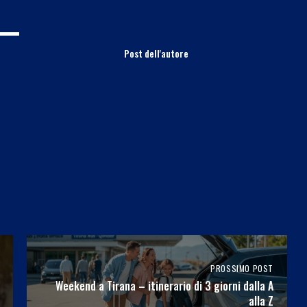
Post dell'autore
PROSSIMO POST
Weekend a Tirana – itinerario di 3 giorni dalla A
alla Z