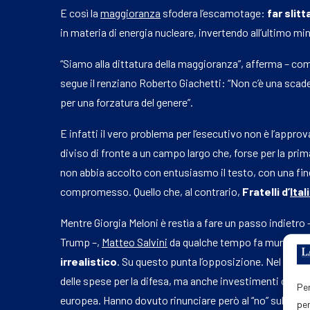
E così la
maggioranza
sfodera l’escamotage:
far slitt
in materia di energia nucleare, invertendo all’ultimo min
“Siamo alla dittatura della maggioranza”, afferma – co
segue il renziano Roberto Giachetti: “Non c’è una scad
per una forzatura del genere”.
E infatti il vero problema per l’esecutivo non è l’appro
diviso di fronte a un campo largo che, forse per la prim
non abbia accolto con entusiasmo il testo, con una fine 
compromesso. Quello che, al contrario,
Fratelli d’
Ital
Mentre Giorgia Meloni è restìa a fare un passo indietro 
Trump –,
Matteo Salvini
da qualche tempo fa muro, rit
irrealistico
. Su questo punta l’opposizione. Nel testo
delle spese per la difesa, ma anche investimenti con 
Per
europea. Hanno dovuto rinunciare però al “no” sul Rearm
per