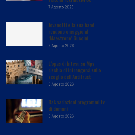
7 Agosto 2026
Jovanotti e la sua band
rendono omaggio al
‘Maestrone’ Guccini
6 Agosto 2026
L’opas di Intesa su Mps
rischia di infrangersi sullo
scoglio dell’Antitrust
6 Agosto 2026
Rai: variazioni programmi tv
di domani
6 Agosto 2026