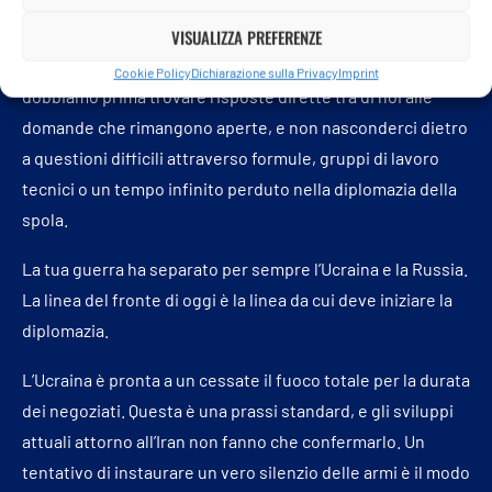
VISUALIZZA PREFERENZE
Abbiamo già vissuto molti accordi con la Russia, inclusi gli
accordi di Minsk, che alla fine sono falliti. Ecco perché
Cookie Policy
Dichiarazione sulla Privacy
Imprint
dobbiamo prima trovare risposte dirette tra di noi alle
domande che rimangono aperte, e non nasconderci dietro
a questioni difficili attraverso formule, gruppi di lavoro
tecnici o un tempo infinito perduto nella diplomazia della
spola.
La tua guerra ha separato per sempre l’Ucraina e la Russia.
La linea del fronte di oggi è la linea da cui deve iniziare la
diplomazia.
L’Ucraina è pronta a un cessate il fuoco totale per la durata
dei negoziati. Questa è una prassi standard, e gli sviluppi
attuali attorno all’Iran non fanno che confermarlo. Un
tentativo di instaurare un vero silenzio delle armi è il modo