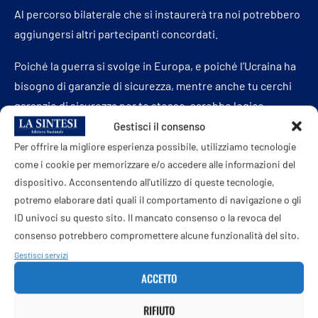
Al percorso bilaterale che si instaurerà tra noi potrebbero
aggiungersi altri partecipanti concordati.
Poiché la guerra si svolge in Europa, e poiché l’Ucraina ha
bisogno di garanzie di sicurezza, mentre anche tu cerchi
garanzie di sicurezza per te stesso, sarebbe logico
coinvolgere coloro che possono svolgere un ruolo
Gestisci il consenso
genuino da garanti.
Per offrire la migliore esperienza possibile, utilizziamo tecnologie
come i cookie per memorizzare e/o accedere alle informazioni del
Riteniamo che l’Europa debba far parte di questo
dispositivo. Acconsentendo all'utilizzo di queste tecnologie,
processo — quelli che hanno davvero la capacità di
potremo elaborare dati quali il comportamento di navigazione o gli
influenzare la situazione.
ID univoci su questo sito. Il mancato consenso o la revoca del
consenso potrebbero compromettere alcune funzionalità del sito.
Riteniamo anche che gli Stati Uniti debbano far parte del
Gestisci servizi
processo. Questo è ciò che potrebbe contribuire a
ACCETTO
forgiare una nuova architettura di sicurezza per la nostra
RIFIUTO
parte del mondo.