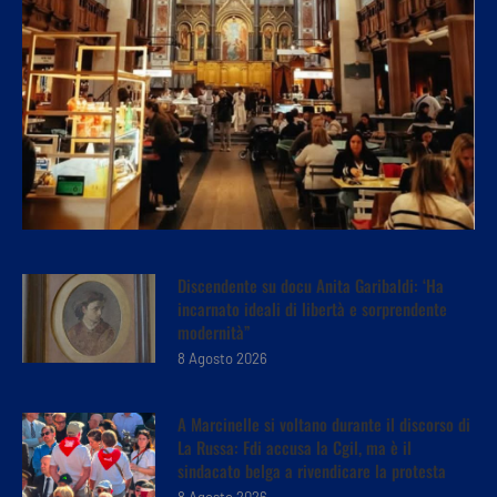
Discendente su docu Anita Garibaldi: ‘Ha
incarnato ideali di libertà e sorprendente
modernità”
8 Agosto 2026
A Marcinelle si voltano durante il discorso di
La Russa: Fdi accusa la Cgil, ma è il
sindacato belga a rivendicare la protesta
8 Agosto 2026