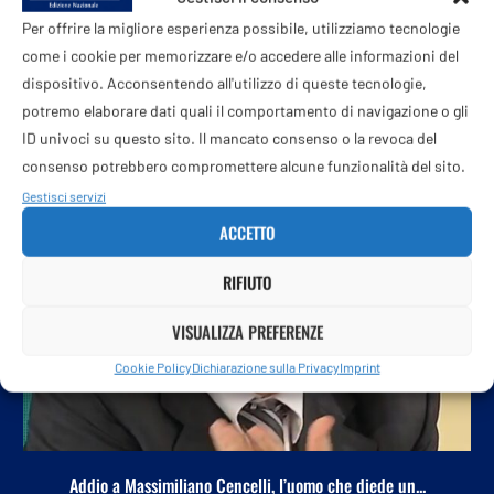
Per offrire la migliore esperienza possibile, utilizziamo tecnologie
come i cookie per memorizzare e/o accedere alle informazioni del
dispositivo. Acconsentendo all'utilizzo di queste tecnologie,
POTREBBE ANCHE PIACERTI
potremo elaborare dati quali il comportamento di navigazione o gli
ID univoci su questo sito. Il mancato consenso o la revoca del
consenso potrebbero compromettere alcune funzionalità del sito.
Gestisci servizi
ACCETTO
RIFIUTO
VISUALIZZA PREFERENZE
Cookie Policy
Dichiarazione sulla Privacy
Imprint
Addio a Massimiliano Cencelli, l’uomo che diede un...